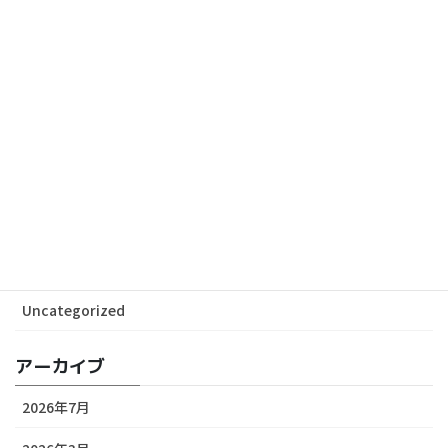
札幌日本大学高等学校吹奏楽部 第13回定期演奏会に
協賛しました
2024-05-15
カテゴリー
ALL News
Media
Release
Uncategorized
アーカイブ
2026年7月