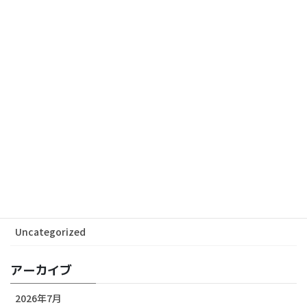
札幌日本大学高等学校吹奏楽部 第13回定期演奏会に
協賛しました
2024-05-15
カテゴリー
ALL News
Media
Release
Uncategorized
アーカイブ
2026年7月