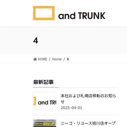
コ
ナ
ン
ビ
テ
ゲ
ン
ー
ツ
シ
に
ョ
4
移
ン
動
に
移
HOME
Home
4
動
最新記事
本社および札幌店移転のお知ら
せ
2025-04-01
ニーゴ・リユース旭川店オープ