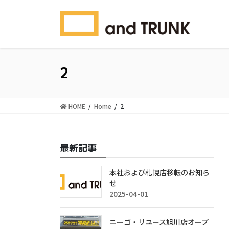
コ
ナ
ン
ビ
テ
ゲ
ン
ー
ツ
シ
に
ョ
2
移
ン
動
に
移
HOME
Home
2
動
最新記事
本社および札幌店移転のお知ら
せ
2025-04-01
ニーゴ・リユース旭川店オープ