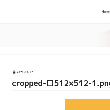
Hom
2020-04-17
cropped-□512×512-1.pn