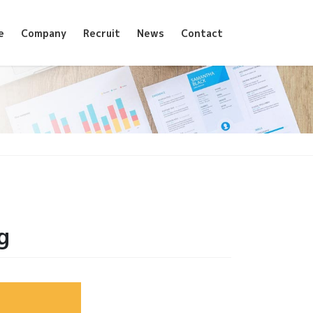
e
Company
Recruit
News
Contact
g