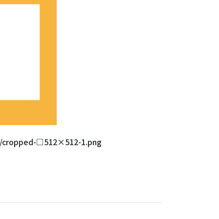
/04/cropped-□512×512-1.png