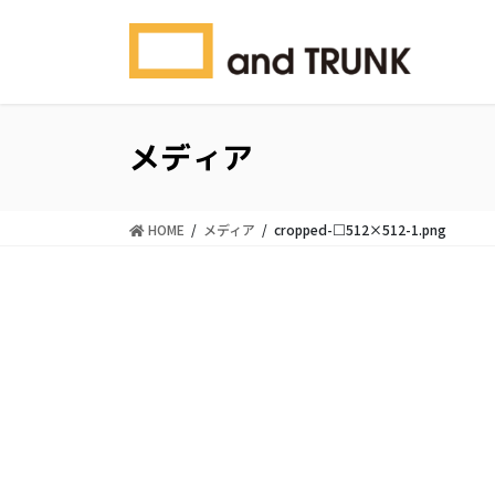
コ
ナ
ン
ビ
テ
ゲ
ン
ー
ツ
シ
に
ョ
メディア
移
ン
動
に
移
HOME
メディア
cropped-□512×512-1.png
動