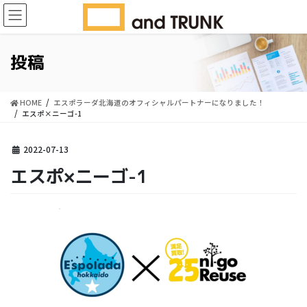
コ
ナ
ン
ビ
テ
ゲ
ン
ー
投稿
ツ
シ
に
ョ
移
ン
HOME
エスポラーダ北海道のオフィシャルパートナーになりました！
動
に
エスポ×ニーゴ-1
移
動
2022-07-13
エスポ×ニーゴ-1