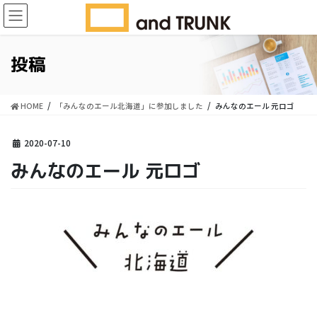
コ
ナ
ン
ビ
テ
ゲ
ン
ー
投稿
ツ
シ
に
ョ
移
ン
HOME
「みんなのエール北海道」に参加しました
みんなのエール 元ロゴ
動
に
移
動
2020-07-10
みんなのエール 元ロゴ