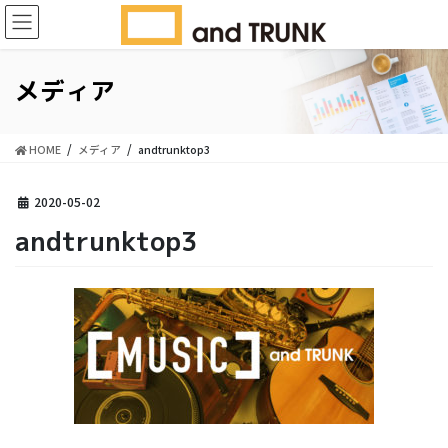
コ
ナ
ン
ビ
テ
ゲ
ン
ー
メディア
ツ
シ
に
ョ
移
ン
HOME
メディア
andtrunktop3
動
に
移
動
2020-05-02
andtrunktop3