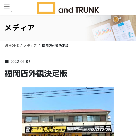
コ
ナ
ン
ビ
テ
ゲ
ン
ー
メディア
ツ
シ
に
ョ
移
ン
HOME
メディア
福岡店外観決定版
動
に
移
動
2022-06-02
福岡店外観決定版