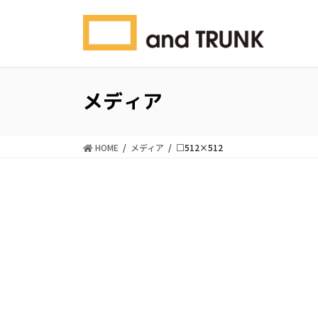
コ
ナ
ン
ビ
テ
ゲ
ン
ー
ツ
シ
に
ョ
メディア
移
ン
動
に
移
HOME
メディア
□512×512
動