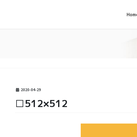
Hom
2020-04-29
□512×512